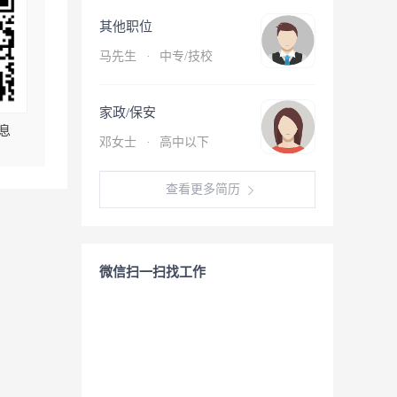
其他职位
马先生
·
中专/技校
家政/保安
息
邓女士
·
高中以下
查看更多简历
微信扫一扫找工作